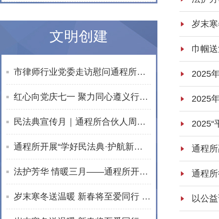
文明创建
市律师行业党委走访慰问通程所老党员文星民律师
红心向党庆七一 聚力同心遵义行——湖南通程律师事务所党总支赴遵义开展红色教育活动
民法典宣传月｜通程所合伙人周波开展普法宣讲活动
通程所开展“学好民法典·护航新生活”普法进社区活动
法护芳华 情暖三月——通程所开展2026年“三八维权周”普法宣传活动纪实
岁末寒冬送温暖 新春将至爱同行 | 通程“小蓓蕾”公益项目2025年走访纪实