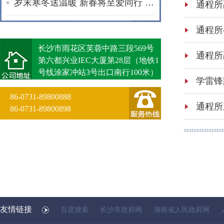
岁末寒冬送温暖 新春将至爱同行 | 通程“小蓓蕾”公益项目2025年走访纪实
长沙市雨花区芙蓉中路三段569号
第六都兴业IEC大厦第28层（地铁1
号线涂家冲站3号出口南行100米）
86-0731-89800888
86-0731-89800898
友情链接
百度搜索
长沙市政府网
湖南省人民政府网