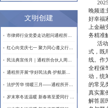
20
晚频道主
文明创建
好幸福
上金融
务精准
市律师行业党委走访慰问通程所老党员文星民律师
活动
红心向党庆七一 聚力同心遵义行——湖南通程律师事务所党总支赴遵义开展红色教育活动
式，既
线。作
民法典宣传月｜通程所合伙人周波开展普法宣讲活动
全程保
通程所开展“学好民法典·护航新生活”普法进社区活动
动，统
的常见
法护芳华 情暖三月——通程所开展2026年“三八维权周”普法宣传活动纪实
真实案
岁末寒冬送温暖 新春将至爱同行 | 通程“小蓓蕾”公益项目2025年走访纪实
解答居