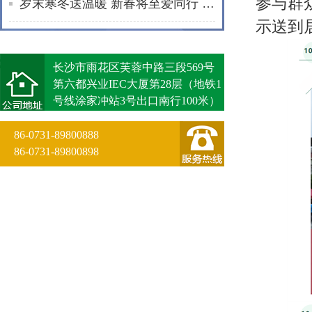
参与群
岁末寒冬送温暖 新春将至爱同行 | 通程“小蓓蕾”公益项目2025年走访纪实
示送到
长沙市雨花区芙蓉中路三段569号
第六都兴业IEC大厦第28层（地铁1
号线涂家冲站3号出口南行100米）
86-0731-89800888
86-0731-89800898