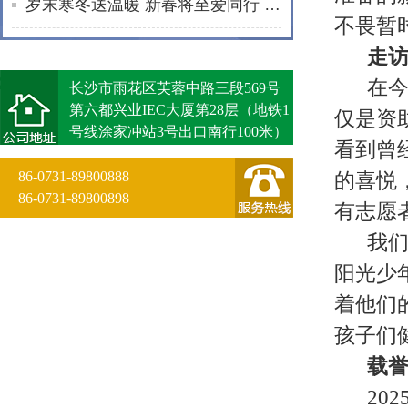
岁末寒冬送温暖 新春将至爱同行 | 通程“小蓓蕾”公益项目2025年走访纪实
不畏暂
走
在
长沙市雨花区芙蓉中路三段569号
第六都兴业IEC大厦第28层（地铁1
仅是资
号线涂家冲站3号出口南行100米）
看到曾
86-0731-89800888
的喜悦
86-0731-89800898
有志愿
我们
阳光少
着他们
孩子们
载
20