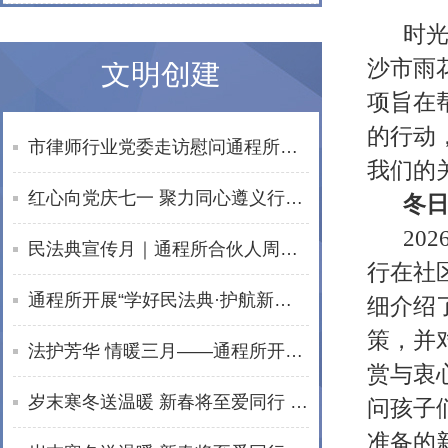
时光
沙市雨
文明创建
项旨在
的行动
市律师行业党委走访慰问通程所老党员文星民律师
我们的
红心向党庆七一 聚力同心遵义行——湖南通程律师事务所党总支赴遵义开展红色教育活动
冬
20
民法典宣传月｜通程所合伙人周波开展普法宣讲活动
行在社
通程所开展“学好民法典·护航新生活”普法进社区活动
细介绍
策，并
法护芳华 情暖三月——通程所开展2026年“三八维权周”普法宣传活动纪实
赏与衷
岁末寒冬送温暖 新春将至爱同行 | 通程“小蓓蕾”公益项目2025年走访纪实
问孩子
准备的