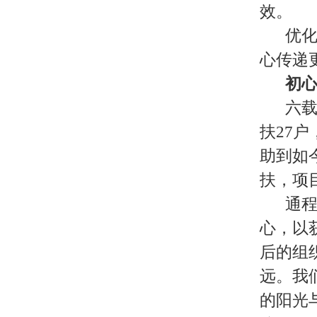
效。
优化
心传递
初
六载
扶27
助到如
扶，项
通
心，以
后的组
远。我
的阳光