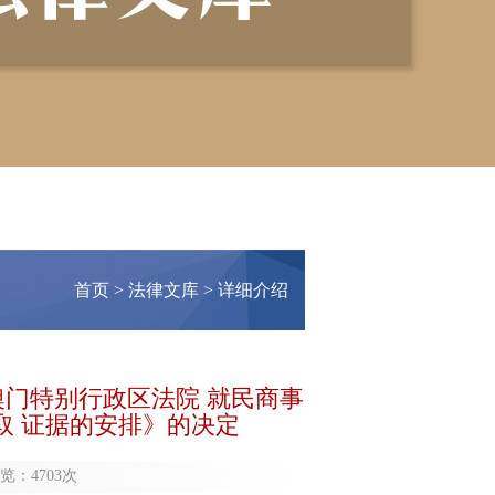
首页
>
法律文库
> 详细介绍
澳门特别行政区法院 就民商事
取 证据的安排》的决定
览：
4703次