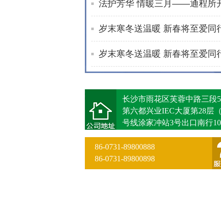
长沙市雨花区芙蓉中路三段5
第六都兴业IEC大厦第28层
号线涂家冲站3号出口南行10
86-0731-89800888
86-0731-89800898