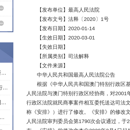
【发布单位】最高人民法院
【发布文号】法释〔2020〕1号
【发布日期】2020-01-14
【生效日期】2020-03-01
【失效日期】
【所属类别】司法解释
【文件来源】
市律师行业党委走访慰问通程所老党员文星民律师
中华人民共和国最高人民法院公告
根据《中华人民共和国澳门特别行政区
红心向党庆七一 聚力同心遵义行——湖南通程律师事务所党总支赴遵义开展红色教育活动
人民法院与澳门特别行政区经协商，对200
民法典宣传月｜通程所合伙人周波开展普法宣讲活动
行政区法院就民商事案件相互委托送达司法
称《安排》）进行了修改。《安排》的修改文本
所开展“学好民法典·护航新生活”普法进社区活动
人民法院审判委员会第1790次会议通过，于2