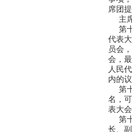
席团提
主
第
代表大
员会，
会，最
人民代
内的议
第
名，可
表大会
第
长、副