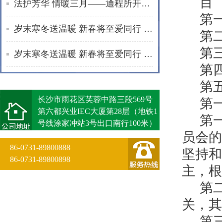
目
法护芳华 情暖三月——通程所开展2026年“三八维权周”普法宣传活动纪实
第
岁末寒冬送温暖 新春将至爱同行 | 通程“小蓓蕾”公益项目2025年走访纪实
第
第
岁末寒冬送温暖 新春将至爱同行 | 通程“小蓓蕾”公益项目2025年走访纪实
第
第
长沙市雨花区芙蓉中路三段569号
第
第六都兴业IEC大厦第28层（地铁1
第
号线涂家冲站3号出口南行100米）
员会的
86-0731-89800888
坚持和
86-0731-89800898
主，根
第
关，其
第