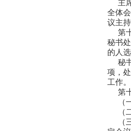
主
全体会
议主持
第
秘书处
的人选
秘
项，处
工作。
第
（
（
（