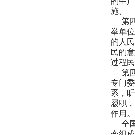
的生产
施。
第
举单位
的人民
民的意
过程民
第
专门委
系，听
履职，
作用。
全
会组成