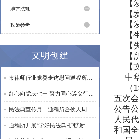
【
地方法规
【
【发
政策参考
【生
【
文明创建
【
【
中
市律师行业党委走访慰问通程所老党员文星民律师
（
红心向党庆七一 聚力同心遵义行——湖南通程律师事务所党总支赴遵义开展红色教育活动
五次会
公告公
民法典宣传月｜通程所合伙人周波开展普法宣讲活动
人民代
通程所开展“学好民法典·护航新生活”普法进社区活动
和国全