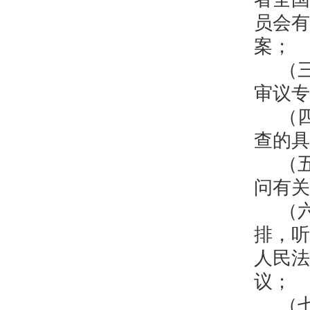
员会有
案；
（
审议专
（
查的具
（
问有关
（
排，听
人民法
议；
（