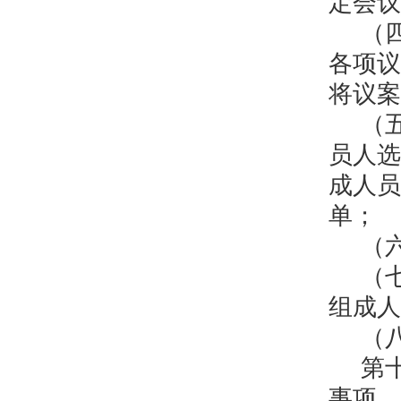
定会议
（
各项议
将议案
（
员人选
成人员
单；
（
（
组成人
（
第
事项，