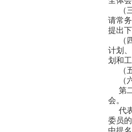
全体会
（
请常务
提出下
（
计划、
划和工
（
（
第
会。
代
委员的
中提名